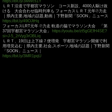
https://bit.ly/3MWcs1Y
ＬＲＴ沿道で宇都宮マラソン コース新設、4000人駆け抜
ける 大会合わせ臨時列車も フォーカスＬＲＴ元年⑦力走
｜県内主要,地域の話題,動画｜下野新聞「SOON」ニュース
https://bit.ly/49OJtHq
フォーカスLRT元年 ⑦力走 軌道の脇でマラソン大会 「第
37回宇都宮マラソン大会」
https://youtu.be/zt5gGEfH4SE?
si=J-5_2rVyg3rOBLiq
ＬＲＴ、19日は上下線７便増発 宇都宮マラソン開催で利
用増見込む｜県内主要,社会,スポーツ,地域の話題｜下野新聞
「SOON」ニュース｜
https://bit.ly/3MR1pqU