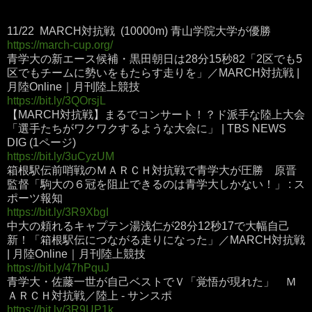
11/22 MARCH対抗戦 (10000m) 青山学院大学が優勝
https://march-cup.org/
青学大の新エース候補・黒田朝日は28分15秒82「2区でも5
区でもチームに勢いをもたらす走りを」／MARCH対抗戦 |
月陸Online｜月刊陸上競技
https://bit.ly/3QOrsjL
【MARCH対抗戦】まるでコンサート！？ド派手な陸上大会
「選手たちがワクワクするような大会に」 | TBS NEWS
DIG (1ページ)
https://bit.ly/3uCyzUM
箱根駅伝前哨戦のＭＡＲＣＨ対抗戦で青学大が圧勝 原晋
監督「駒大の６冠を阻止できるのは青学大しかない！」 : ス
ポーツ報知
https://bit.ly/3R9XbgI
中大の頼れるキャプテン湯浅仁が28分12秒17で大幅自己
新！「箱根駅伝につながる走りになった」／MARCH対抗戦
| 月陸Online｜月刊陸上競技
https://bit.ly/47hPquJ
青学大・佐藤一世が自己ベストでＶ「覚悟が現れた」 Ｍ
ＡＲＣＨ対抗戦／陸上 - サンスポ
https://bit.ly/3R9UP1k