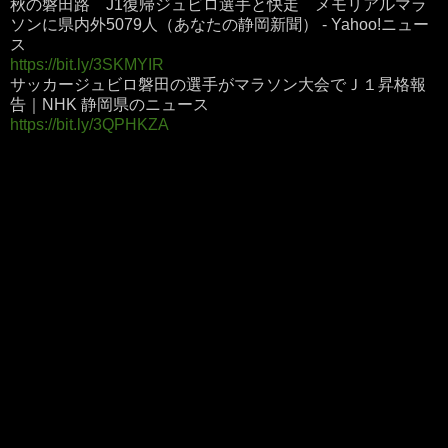
秋の磐田路 J1復帰ジュビロ選手と快走 メモリアルマラ
ソンに県内外5079人（あなたの静岡新聞） - Yahoo!ニュー
ス
https://bit.ly/3SKMYIR
サッカージュビロ磐田の選手がマラソン大会でＪ１昇格報
告｜NHK 静岡県のニュース
https://bit.ly/3QPHKZA