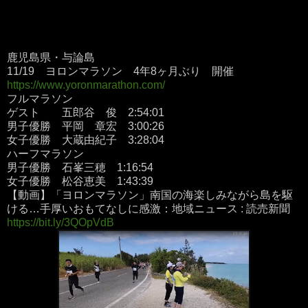
鹿児島県・与論島
11/19 ヨロンマラソン 4年8ヶ月ぶり 開催
https://www.yoronmarathon.com/
フルマラソン
ゲスト 五郎谷 俊 2:54:01
男子優勝 平岡 章宏 3:00:26
女子優勝 大蔵由紀子 3:28:04
ハーフマラソン
男子優勝 石峯三穂 1:16:54
女子優勝 松谷恵美 1:43:39
【動画】「ヨロンマラソン」南国の海楽しみながら島を駆
ける…手厚いおもてなしに感激：地域ニュース : 読売新聞
https://bit.ly/3QOpVdB