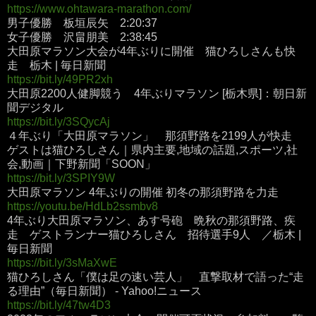
https://www.ohtawara-marathon.com/
男子優勝 板垣辰矢 2:20:37
女子優勝 沢畠朋美 2:38:45
大田原マラソン大会が4年ぶりに開催 猫ひろしさんも快
走 栃木 | 毎日新聞
https://bit.ly/49PR2xh
大田原2200人健脚競う 4年ぶりマラソン [栃木県]：朝日新
聞デジタル
https://bit.ly/3SQycAj
４年ぶり「大田原マラソン」 那須野路を2199人が快走
ゲストは猫ひろしさん｜県内主要,地域の話題,スポーツ,社
会,動画｜下野新聞「SOON」
https://bit.ly/3SPIY9W
大田原マラソン 4年ぶりの開催 初冬の那須野路を力走
https://youtu.be/HdLb2ssmbv8
4年ぶり大田原マラソン、あす号砲 晩秋の那須野路、疾
走 ゲストランナー猫ひろしさん 招待選手9人 ／栃木 |
毎日新聞
https://bit.ly/3sMaXwE
猫ひろしさん「僕は足の速い芸人」 直撃取材で語った“走
る理由”（毎日新聞） - Yahoo!ニュース
https://bit.ly/47tw4D3