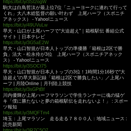
https://bit.ly/3SI2ogW
駒大は白鳥哲汰が最上位7位「ニューヨークに連れて行って
くれ」大八木総監督の願い叶わず 上尾ハーフ（スポニチ
アネックス） - Yahoo!ニュース
https://bit.ly/49UVuLw
早大・山口が上尾ハーフで“大迫超え”｜箱根駅伝 番組公式
サイト｜日本テレビ
https://bit.ly/3G5aE2W
早大・山口智規が日本人トップの準優勝「箱根は2区で勝
負」法大・松永伶が3位 上尾ハーフ（スポニチアネック
ス） - Yahoo!ニュース
https://bit.ly/3SOCt75
早大・山口智規が日本人トップの3位！1時間1分16秒で“大
迫超え”の早大新記録「箱根は2区で勝負したい」／上尾ハ
ーフ | 月陸Online｜月刊陸上競技
https://bit.ly/3sGPtBf
川内優輝が上尾ハーフマラソンで学生ランナーに魂の猛ゲ
キ「僕に勝たないと夢の箱根駅伝を走れないよ！」 : スポー
ツ報知
https://bit.ly/3MQFTm4
埼玉：上尾マラソン 走る走る７８００人：地域ニュース :
読売新聞
https://bit.ly/3R7C5Q7