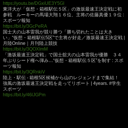
https://youtu.be/DGxiUE3Y5GI
東洋大が「仮想・箱根駅伝５区」の激坂最速王決定戦に初
参戦 ルーキーの馬場大翔１６位、主将の佐藤真優１９位 :
スポーツ報知
https://bit.ly/3GcPeRA
国士大の山本雷我が競り勝つ「勝ち切れたことは大き
い」“仮想・箱根駅伝5区”で主将が好走／激坂最速王決定戦 |
月陸Online｜月刊陸上競技
https://bit.ly/3QOXImM
「激坂最速王決定戦」で国士舘大の山本雷我が優勝 ３４
年ぶりシード権へ弾み…“仮想・箱根駅伝５区”を制す : スポ
ーツ報知
https://bit.ly/3QRnkiV
陸上・駅伝 - 箱根5区候補から山のレジェンドまで集結！
強風の激坂最速王決定戦を走ってリポート | 4years. #学生
スポーツ
https://bit.ly/46lJGPm