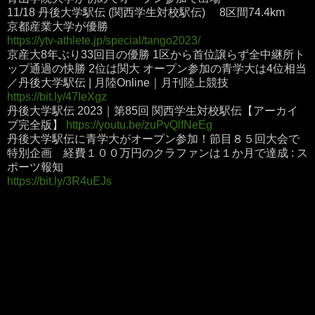
11/18 丹後大学駅伝 (関西学生対校駅伝) 8区間74.4km
京都産業大学が優勝
https://ytv-athlete.jp/special/tango2023/
京産大8年ぶり33回目の優勝 1区から首位譲らず全中継所ト
ップ通過の快勝 2位は関大 オープン参加の青学大は4位相当
／丹後大学駅伝 | 月陸Online｜月刊陸上競技
https://bit.ly/47IeXgz
丹後大学駅伝 2023｜第85回 関西学生対校駅伝【アーカイ
ブ完全版】
https://youtu.be/zuPvQlfNeEg
丹後大学駅伝に青学大がオープン参加！節目８５回大会で
特別企画 経費１００万円のクラファンは１か月で達成 : ス
ポーツ報知
https://bit.ly/3R4uEJs