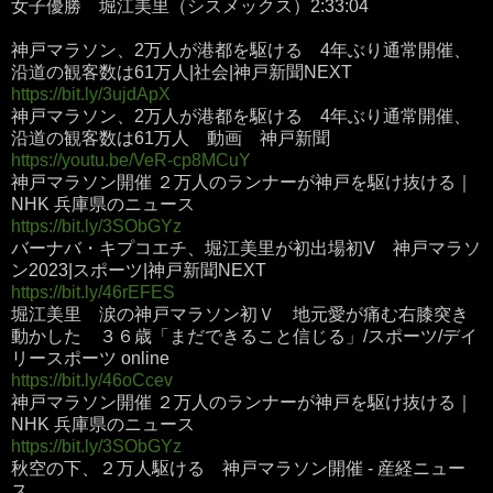
女子優勝 堀江美里（シスメックス）2:33:04
神戸マラソン、2万人が港都を駆ける 4年ぶり通常開催、
沿道の観客数は61万人|社会|神戸新聞NEXT
https://bit.ly/3ujdApX
神戸マラソン、2万人が港都を駆ける 4年ぶり通常開催、
沿道の観客数は61万人 動画 神戸新聞
https://youtu.be/VeR-cp8MCuY
神戸マラソン開催 ２万人のランナーが神戸を駆け抜ける｜
NHK 兵庫県のニュース
https://bit.ly/3SObGYz
バーナバ・キプコエチ、堀江美里が初出場初V 神戸マラソ
ン2023|スポーツ|神戸新聞NEXT
https://bit.ly/46rEFES
堀江美里 涙の神戸マラソン初Ｖ 地元愛が痛む右膝突き
動かした ３６歳「まだできること信じる」/スポーツ/デイ
リースポーツ online
https://bit.ly/46oCcev
神戸マラソン開催 ２万人のランナーが神戸を駆け抜ける｜
NHK 兵庫県のニュース
https://bit.ly/3SObGYz
秋空の下、２万人駆ける 神戸マラソン開催 - 産経ニュー
ス